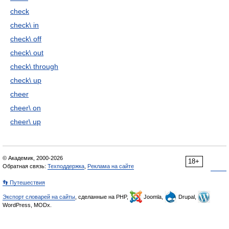
check
check\ in
check\ off
check\ out
check\ through
check\ up
cheer
cheer\ on
cheer\ up
© Академик, 2000-2026
18+
Обратная связь:
Техподдержка
,
Реклама на сайте
👣 Путешествия
Экспорт словарей на сайты
, сделанные на PHP,
Joomla,
Drupal,
WordPress, MODx.